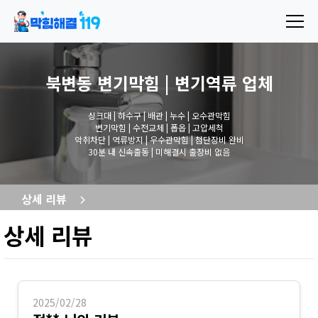
북변동 변기막힘 | 변기역류
업체
싱크대 | 하수구 | 배관 | 누수 | 오수관막힘
변기막힘 | 수전교체 | 폽옵 | 고압세척
악취차단 | 역류방지 | 우수관막힘 | 첨단장비 완비
30분 내 신속출동 | 미해결시 출장비 없음
상세 리뷰
상세 리뷰
2025/02/28