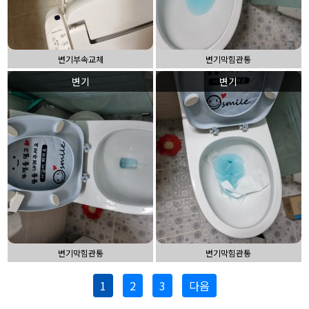
변기부속교체
변기막힘관통
변기
변기
변기막힘관통
변기막힘관통
1
2
3
다음