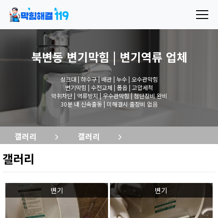
북변동 변기막힘 | 변기역류
업체
싱크대 | 하수구 | 배관 | 누수 | 오수관막힘
변기막힘 | 수전교체 | 폽옵 | 고압세척
악취차단 | 역류방지 | 우수관막힘 | 첨단장비 완비
30분 내 신속출동 | 미해결시 출장비 없음
갤러리
갤러리
갤러리
변기
변기