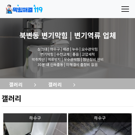
북변동 변기막힘 | 변기역류
업체
싱크대 | 하수구 | 배관 | 누수 | 오수관막힘
변기막힘 | 수전교체 | 폽옵 | 고압세척
악취차단 | 역류방지 | 우수관막힘 | 첨단장비 완비
30분 내 신속출동 | 미해결시 출장비 없음
갤러리
갤러리
갤러리
하수구
하수구