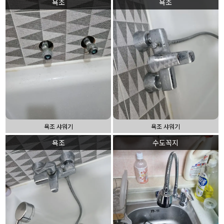
욕조
욕조
욕조 샤워기
욕조 샤워기
욕조
수도꼭지