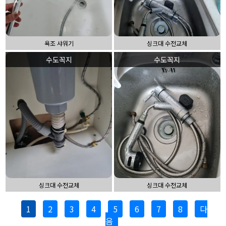
욕조 샤워기
싱크대 수전교체
수도꼭지
수도꼭지
싱크대 수전교체
싱크대 수전교체
1
2
3
4
5
6
7
8
다
음