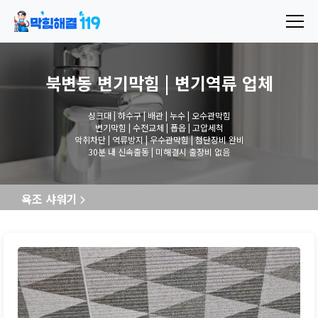
북변동 변기막힘 | 변기역류
업체
싱크대 | 하수구 | 배관 | 누수 | 오수관막힘
변기막힘 | 수전교체 | 폽옵 | 고압세척
악취차단 | 역류방지 | 우수관막힘 | 첨단장비 완비
30분 내 신속출동 | 미해결시 출장비 없음
욕조 샤워기