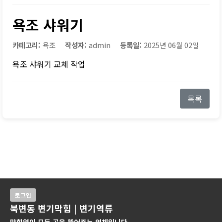
욕조 샤워기
카테고리:
욕조
작성자:
admin
등록일:
2025년 06월 02일
욕조 샤워기 교체 작업
목록
로그인
북변동 변기막힘 | 변기역류
막힘없이 모든 곳을 뚫어주는 업체입니다.