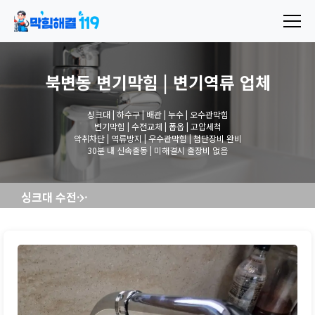
북변동 변기막힘 | 변기역류
업체
싱크대 | 하수구 | 배관 | 누수 | 오수관막힘
변기막힘 | 수전교체 | 폽옵 | 고압세척
악취차단 | 역류방지 | 우수관막힘 | 첨단장비 완비
30분 내 신속출동 | 미해결시 출장비 없음
싱크대 수전교체